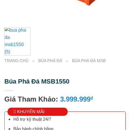
TRANG CHỦ
»
BÚA PHÁ ĐÁ
»
BÚA PHÁ ĐÁ MSB
Búa Phá Đá MSB1550
Giá Tham Khảo:
3.999.999
₫
KHUYẾN MÃI
Hỗ trợ kỹ thuật 24/7
Bảo hành chính hãng