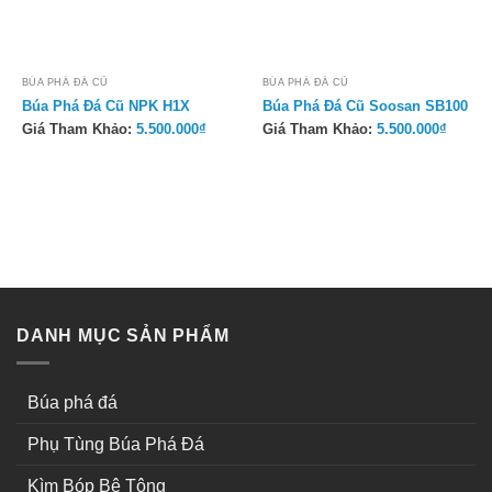
BÚA PHÁ ĐÁ CŨ
BÚA PHÁ ĐÁ CŨ
Búa Phá Đá Cũ NPK H1X
Búa Phá Đá Cũ Soosan SB100
Giá Tham Khảo:
5.500.000
₫
Giá Tham Khảo:
5.500.000
₫
DANH MỤC SẢN PHẨM
Búa phá đá
Phụ Tùng Búa Phá Đá
Kìm Bóp Bê Tông