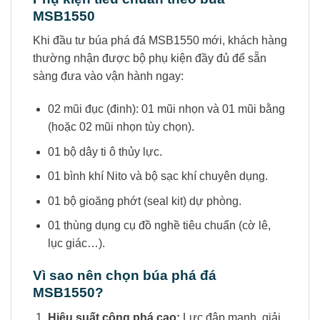
MSB1550
Khi đầu tư búa phá đá MSB1550 mới, khách hàng
thường nhận được bộ phụ kiện đầy đủ để sẵn
sàng đưa vào vận hành ngay:
02 mũi đục (đinh): 01 mũi nhọn và 01 mũi bằng
(hoặc 02 mũi nhọn tùy chọn).
01 bộ dây ti ô thủy lực.
01 bình khí Nito và bộ sạc khí chuyên dụng.
01 bộ gioăng phớt (seal kit) dự phòng.
01 thùng dụng cụ đồ nghề tiêu chuẩn (cờ lê,
lục giác…).
Vì sao nên chọn búa phá đá
MSB1550?
Hiệu suất công phá cao:
Lực đập mạnh, giải