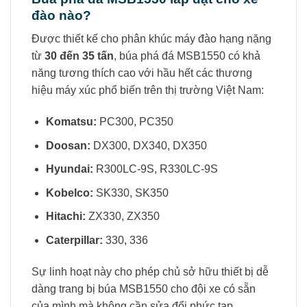
đào nào?
Được thiết kế cho phân khúc máy đào hạng nặng
từ
30 đến 35 tấn
, búa phá đá MSB1550 có khả
năng tương thích cao với hầu hết các thương
hiệu máy xúc phổ biến trên thị trường Việt Nam:
Komatsu:
PC300, PC350
Doosan:
DX300, DX340, DX350
Hyundai:
R300LC-9S, R330LC-9S
Kobelco:
SK330, SK350
Hitachi:
ZX330, ZX350
Caterpillar:
330, 336
Sự linh hoạt này cho phép chủ sở hữu thiết bị dễ
dàng trang bị búa MSB1550 cho đội xe có sẵn
của mình mà không cần sửa đổi phức tạp.