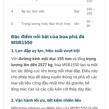
150
160 ~
4
Áp lực làm việc
Bar
180
30 ~
5
Trọng lượng máy đào thích hợp
tấn
35
Đặc điểm nổi bật của búa phá đá
MSB1550
1. Lực đập uy lực, hiệu suất vượt trội
Với
đường kính mũi đục 155 mm
và tổng
trọng
lượng lên đến 2577 kg
, búa MSB1550 tạo ra một
lực tác động cực lớn trong mỗi nhát đập. Điều này
cho phép búa dễ dàng xuyên thủng và phá vỡ các
loại vật liệu cứng đầu nhất như đá granite, bê
tông mác cao và các cấu kiện cốt thép dày đặc.
2. Vận hành tối ưu, tiết kiệm nhiên liệu
Một trong những ưu điểm lớn của MSB1550 là dải