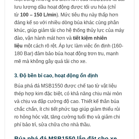
lưu lượng dầu hoạt động được tối ưu hóa (chỉ
từ
100 – 150 L/min
). Mức tiêu thụ này thấp hơn
đáng kể so với nhiều dòng búa khác cùng phân
khúc, giúp giảm tải cho hệ thống thủy lực của máy
đào, vận hành mát hơn và
tiết kiệm nhiên
liệu
một cách rõ rệt. Áp lực làm việc ổn định (160-
180 Bar) đảm bảo búa hoạt động trơn tru, mạnh
mẽ mà không gây quá tải cho xe.
3. Độ bền bỉ cao, hoạt động ổn định
Búa phá đá MSB1550 được chế tạo từ vật liệu
thép hợp kim đặc biệt, có khả năng chịu mài mòn
và chịu va đập cường độ cao. Thiết kế thân búa
chắc chắn, ít chi tiết phức tạp giúp giảm thiểu rủi
ro hỏng hóc vặt, tăng cường tuổi thọ và giảm chi
phí bảo trì, sửa chữa cho nhà thầu.
Búa phá đá MSB1550 lắp đặt cho xe