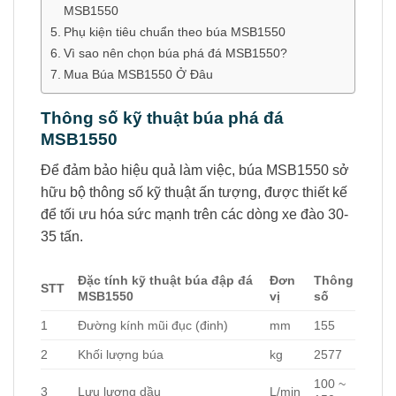
MSB1550
Phụ kiện tiêu chuẩn theo búa MSB1550
Vì sao nên chọn búa phá đá MSB1550?
Mua Búa MSB1550 Ở Đâu
Thông số kỹ thuật búa phá đá
MSB1550
Để đảm bảo hiệu quả làm việc, búa MSB1550 sở
hữu bộ thông số kỹ thuật ấn tượng, được thiết kế
để tối ưu hóa sức mạnh trên các dòng xe đào 30-
35 tấn.
Đặc tính kỹ thuật búa đập đá
Đơn
Thông
STT
MSB1550
vị
số
1
Đường kính mũi đục (đinh)
mm
155
2
Khối lượng búa
kg
2577
100 ~
3
Lưu lượng dầu
L/min